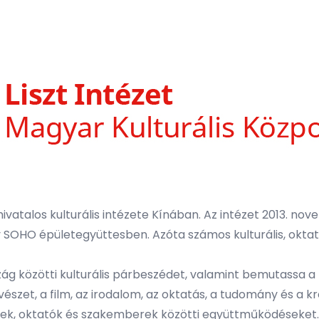
 hivatalos kulturális intézete Kínában. Az intézet 2013. n
xy SOHO épületegyüttesben. Azóta számos kulturális, okta
rszág közötti kulturális párbeszédet, valamint bemutassa 
szet, a film, az irodalom, az oktatás, a tudomány és a k
ek, oktatók és szakemberek közötti együttműködéseket.