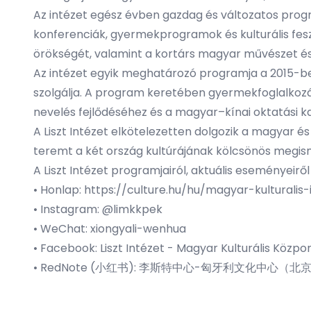
Az intézet egész évben gazdag és változatos progra
konferenciák, gyermekprogramok és kulturális fes
örökségét, valamint a kortárs magyar művészet és
Az intézet egyik meghatározó programja a 2015-be
szolgálja. A program keretében gyermekfoglalkoz
nevelés fejlődéséhez és a magyar–kínai oktatási k
A Liszt Intézet elkötelezetten dolgozik a magyar é
teremt a két ország kultúrájának kölcsönös megis
A Liszt Intézet programjairól, aktuális eseményeir
• Honlap: https://culture.hu/hu/magyar-kulturalis
• Instagram: @limkkpek
• WeChat: xiongyali-wenhua
• Facebook: Liszt Intézet - Magyar Kulturális Közpo
• RedNote (小红书): 李斯特中心-匈牙利文化中心（北