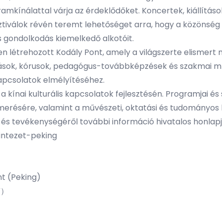
mkínálattal várja az érdeklődőket. Koncertek, kiállítások
ztiválok révén teremt lehetőséget arra, hogy a közönsé
 gondolkodás kiemelkedő alkotóit.
n létrehozott Kodály Pont, amely a világszerte elismer
ások, kórusok, pedagógus-továbbképzések és szakmai műh
apcsolatok elmélyítéséhez.
s a kínai kulturális kapcsolatok fejlesztésén. Programjai
merésére, valamint a művészeti, oktatási és tudományos 
ől és tevékenységéről további információ hivatalos honlap
-intezet-peking
nt (Peking)
京）