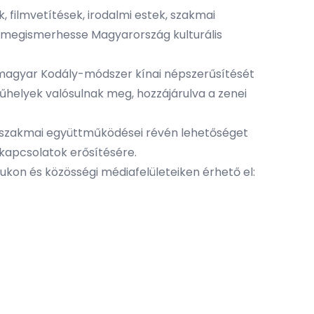
, filmvetítések, irodalmi estek, szakmai
g megismerhesse Magyarország kulturális
t magyar Kodály-módszer kínai népszerűsítését
elyek valósulnak meg, hozzájárulva a zenei
 és szakmai együttműködései révén lehetőséget
kapcsolatok erősítésére.
jukon és közösségi médiafelületeiken érhető el: