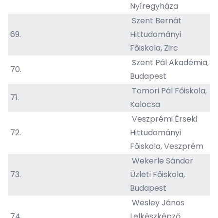
Nyíregyháza
Szent Bernát
69.
Hittudományi
Főiskola, Zirc
Szent Pál Akadémia,
70.
Budapest
Tomori Pál Főiskola,
71.
Kalocsa
Veszprémi Érseki
72.
Hittudományi
Főiskola, Veszprém
Wekerle Sándor
73.
Üzleti Főiskola,
Budapest
Wesley János
74.
Lelkészképző