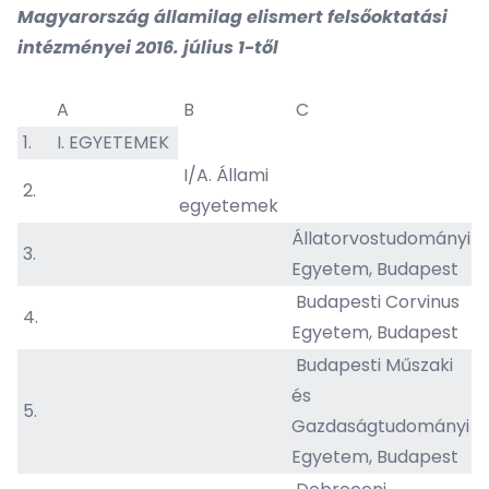
Magyarország államilag elismert felsőoktatási
intézményei 2016. július 1-től
A
B
C
1.
I. EGYETEMEK
I/A. Állami
2.
egyetemek
Állatorvostudományi
3.
Egyetem, Budapest
Budapesti Corvinus
4.
Egyetem, Budapest
Budapesti Műszaki
és
5.
Gazdaságtudományi
Egyetem, Budapest