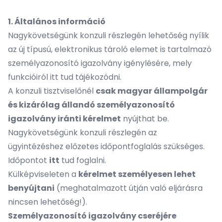
1. Általános információ
Nagykövetségünk konzuli részlegén lehetőség nyílik
az új típusú, elektronikus tároló elemet is tartalmazó
személyazonosító igazolvány igénylésére, mely
funkcióiról
itt
tud tájékozódni.
A konzuli tisztviselőnél
csak magyar állampolgár
és kizárólag állandó személyazonosító
igazolvány iránti kérelmet
nyújthat be.
Nagykövetségünk konzuli részlegén az
ügyintézéshez előzetes időpontfoglalás szükséges.
Időpontot
itt
tud foglalni.
Külképviseleten a
kérelmet személyesen lehet
benyújtani
(meghatalmazott útján való eljárásra
nincsen lehetőség!).
Személyazonosító igazolvány cseréjére