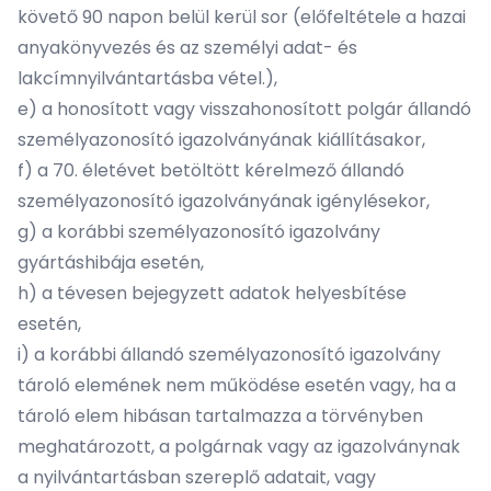
követő 90 napon belül kerül sor (előfeltétele a hazai
anyakönyvezés és az személyi adat- és
lakcímnyilvántartásba vétel.),
e) a honosított vagy visszahonosított polgár állandó
személyazonosító igazolványának kiállításakor,
f) a 70. életévet betöltött kérelmező állandó
személyazonosító igazolványának igénylésekor,
g) a korábbi személyazonosító igazolvány
gyártáshibája esetén,
h) a tévesen bejegyzett adatok helyesbítése
esetén,
i) a korábbi állandó személyazonosító igazolvány
tároló elemének nem működése esetén vagy, ha a
tároló elem hibásan tartalmazza a törvényben
meghatározott, a polgárnak vagy az igazolványnak
a nyilvántartásban szereplő adatait, vagy