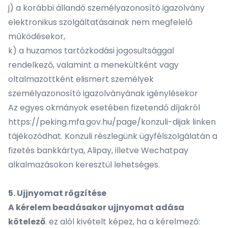
j) a korábbi állandó személyazonosító igazolvány
elektronikus szolgáltatásainak nem megfelelő
működésekor,
k) a huzamos tartózkodási jogosultsággal
rendelkező, valamint a menekültként vagy
oltalmazottként elismert személyek
személyazonosító igazolványának igénylésekor
Az egyes okmányok esetében fizetendő díjakról
https://peking.mfa.gov.hu/page/konzuli-dijak
linken
tájékozódhat. Konzuli részlegünk ügyfélszolgálatán a
fizetés bankkártya, Alipay, illetve Wechatpay
alkalmazásokon keresztül lehetséges.
5. Ujjnyomat rögzítése
A kérelem beadásakor ujjnyomat adása
kötelező
. ez alól kivételt képez, ha a kérelmező: