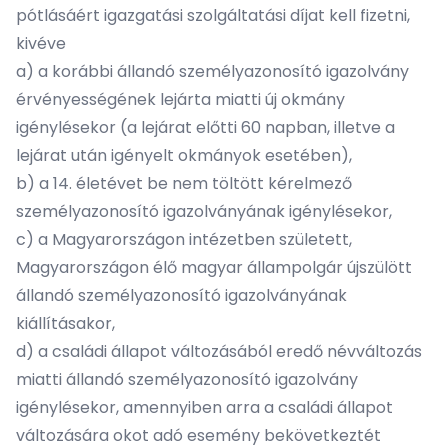
pótlásáért igazgatási szolgáltatási díjat kell fizetni,
kivéve
a) a korábbi állandó személyazonosító igazolvány
érvényességének lejárta miatti új okmány
igénylésekor (a lejárat előtti 60 napban, illetve a
lejárat után igényelt okmányok esetében),
b) a 14. életévet be nem töltött kérelmező
személyazonosító igazolványának igénylésekor,
c) a Magyarországon intézetben született,
Magyarországon élő magyar állampolgár újszülött
állandó személyazonosító igazolványának
kiállításakor,
d) a családi állapot változásából eredő névváltozás
miatti állandó személyazonosító igazolvány
igénylésekor, amennyiben arra a családi állapot
változására okot adó esemény bekövetkeztét