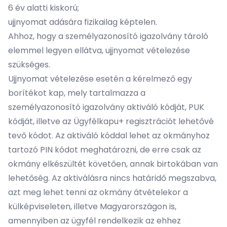
6 év alatti kiskorú;
ujjnyomat adására fizikailag képtelen.
Ahhoz, hogy a személyazonosító igazolvány tároló
elemmel legyen ellátva, ujjnyomat vételezése
szükséges.
Ujjnyomat vételezése esetén a kérelmező egy
borítékot kap, mely tartalmazza a
személyazonosító igazolvány aktiváló kódját, PUK
kódját, illetve az Ügyfélkapu+ regisztrációt lehetővé
tevő kódot. Az aktiváló kóddal lehet az okmányhoz
tartozó PIN kódot meghatározni, de erre csak az
okmány elkészültét követően, annak birtokában van
lehetőség. Az aktiválásra nincs határidő megszabva,
azt meg lehet tenni az okmány átvételekor a
külképviseleten, illetve Magyarországon is,
amennyiben az ügyfél rendelkezik az ehhez