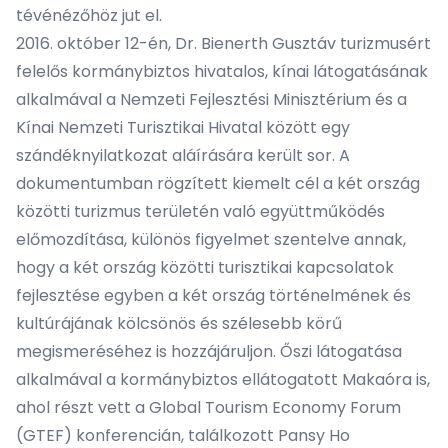
tévénézőhöz jut el.
2016. október 12-én, Dr. Bienerth Gusztáv turizmusért
felelős kormánybiztos hivatalos, kínai látogatásának
alkalmával a Nemzeti Fejlesztési Minisztérium és a
Kínai Nemzeti Turisztikai Hivatal között egy
szándéknyilatkozat aláírására került sor. A
dokumentumban rögzített kiemelt cél a két ország
közötti turizmus területén való együttműködés
előmozdítása, különös figyelmet szentelve annak,
hogy a két ország közötti turisztikai kapcsolatok
fejlesztése egyben a két ország történelmének és
kultúrájának kölcsönös és szélesebb körű
megismeréséhez is hozzájáruljon. Őszi látogatása
alkalmával a kormánybiztos ellátogatott Makaóra is,
ahol részt vett a Global Tourism Economy Forum
(GTEF) konferencián, találkozott Pansy Ho