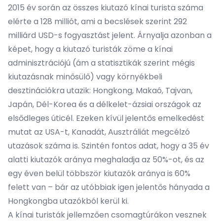
2015 év során az összes kiutazó kínai turista száma
elérte a 128 milliót, ami a becslések szerint 292
milliárd USD-s fogyasztást jelent. Árnyalja azonban a
képet, hogy a kiutazó turisták zöme a kínai
adminisztrációjú (ám a statisztikák szerint mégis
kiutazásnak minősülő) vagy környékbeli
desztinációkra utazik: Hongkong, Makaó, Tajvan,
Japán, Dél-Korea és a délkelet-ázsiai országok az
elsődleges úticél. Ezeken kívül jelentős emelkedést
mutat az USA-t, Kanadát, Ausztráliát megcélzó
utazások száma is. Szintén fontos adat, hogy a 35 év
alatti kiutazók aránya meghaladja az 50%-ot, és az
egy éven belül többször kiutazók aránya is 60%
felett van – bár az utóbbiak igen jelentős hányada a
Hongkongba utazókból kerül ki.
A kínai turisták jellemzően csomagtúrákon vesznek