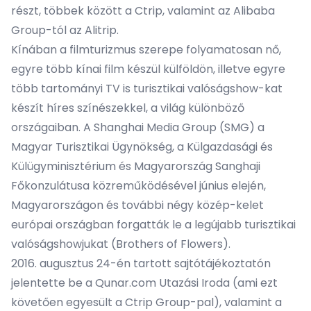
részt, többek között a Ctrip, valamint az Alibaba
Group-tól az Alitrip.
Kínában a filmturizmus szerepe folyamatosan nő,
egyre több kínai film készül külföldön, illetve egyre
több tartományi TV is turisztikai valóságshow-kat
készít híres színészekkel, a világ különböző
országaiban. A Shanghai Media Group (SMG) a
Magyar Turisztikai Ügynökség, a Külgazdasági és
Külügyminisztérium és Magyarország Sanghaji
Főkonzulátusa közreműködésével június elején,
Magyarországon és további négy közép-kelet
európai országban forgatták le a legújabb turisztikai
valóságshowjukat (Brothers of Flowers).
2016. augusztus 24-én tartott sajtótájékoztatón
jelentette be a Qunar.com Utazási Iroda (ami ezt
követően egyesült a Ctrip Group-pal), valamint a