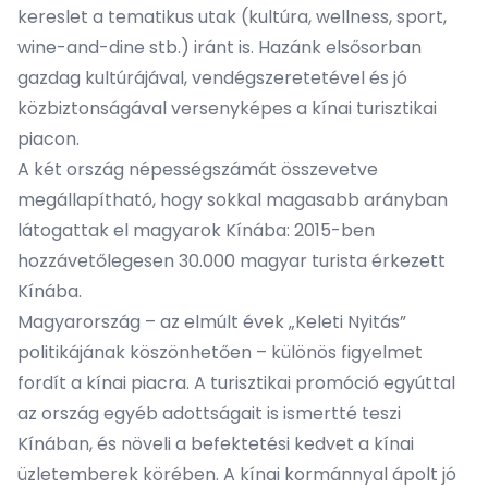
kereslet a tematikus utak (kultúra, wellness, sport,
wine-and-dine stb.) iránt is. Hazánk elsősorban
gazdag kultúrájával, vendégszeretetével és jó
közbiztonságával versenyképes a kínai turisztikai
piacon.
A két ország népességszámát összevetve
megállapítható, hogy sokkal magasabb arányban
látogattak el magyarok Kínába: 2015-ben
hozzávetőlegesen 30.000 magyar turista érkezett
Kínába.
Magyarország – az elmúlt évek „Keleti Nyitás”
politikájának köszönhetően – különös figyelmet
fordít a kínai piacra. A turisztikai promóció egyúttal
az ország egyéb adottságait is ismertté teszi
Kínában, és növeli a befektetési kedvet a kínai
üzletemberek körében. A kínai kormánnyal ápolt jó