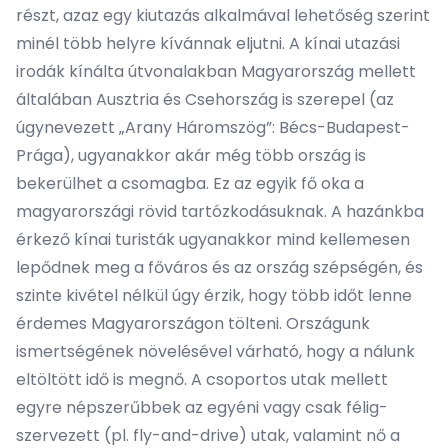
részt, azaz egy kiutazás alkalmával lehetőség szerint
minél több helyre kívánnak eljutni. A kínai utazási
irodák kínálta útvonalakban Magyarország mellett
általában Ausztria és Csehország is szerepel (az
úgynevezett „Arany Háromszög”: Bécs-Budapest-
Prága), ugyanakkor akár még több ország is
bekerülhet a csomagba. Ez az egyik fő oka a
magyarországi rövid tartózkodásuknak. A hazánkba
érkező kínai turisták ugyanakkor mind kellemesen
lepődnek meg a főváros és az ország szépségén, és
szinte kivétel nélkül úgy érzik, hogy több időt lenne
érdemes Magyarországon tölteni. Országunk
ismertségének növelésével várható, hogy a nálunk
eltöltött idő is megnő. A csoportos utak mellett
egyre népszerűbbek az egyéni vagy csak félig-
szervezett (pl. fly-and-drive) utak, valamint nő a