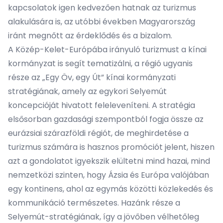
kapcsolatok igen kedvezően hatnak az turizmus
alakulására is, az utóbbi években Magyarország
iránt megnőtt az érdeklődés és a bizalom.
A Közép-Kelet-Európába irányuló turizmust a kínai
kormányzat is segít tematizálni, a régió ugyanis
része az „Egy Öv, egy Út” kínai kormányzati
stratégiának, amely az egykori Selyemút
koncepcióját hivatott feleleveníteni. A stratégia
elsősorban gazdasági szempontból fogja össze az
eurázsiai szárazföldi régiót, de meghirdetése a
turizmus számára is hasznos promóciót jelent, hiszen
azt a gondolatot igyekszik elültetni mind hazai, mind
nemzetközi szinten, hogy Ázsia és Európa valójában
egy kontinens, ahol az egymás közötti közlekedés és
kommunikáció természetes. Hazánk része a
Selyemút-stratégiának, így a jövőben vélhetőleg