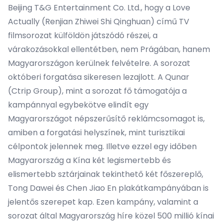
Beijing T&G Entertainment Co. Ltd., hogy a Love
Actually (Renjian Zhiwei Shi Qinghuan) című TV
filmsorozat külföldön játszódó részei, a
várakozásokkal ellentétben, nem Prágában, hanem
Magyarországon kerülnek felvételre. A sorozat
októberi forgatása sikeresen lezajlott. A Qunar
(Ctrip Group), mint a sorozat fő támogatója a
kampánnyal egybekötve elindít egy
Magyarországot népszerűsítő reklámcsomagot is,
amiben a forgatási helyszínek, mint turisztikai
célpontok jelennek meg. Illetve ezzel egy időben
Magyarország a Kína két legismertebb és
elismertebb sztárjainak tekinthető két főszereplő,
Tong Dawei és Chen Jiao En plakátkampányában is
jelentős szerepet kap. Ezen kampány, valamint a
sorozat által Magyarország híre közel 500 millió kínai