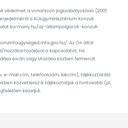
zuli védelmet a vonatkozó jogszabályokban (2001.
s terjedelméről a Külügyminisztérium Konzuli
lgalat.kormany.hu/az-allampolgarok-konzuli-
/konzinfougyseged.mfa.gov.hu/
. Az Ön által
al/hozzátartozójával a kapcsolatot, ha
kodása során vagy utazása közben felmerült
, e-mail cím, telefonszám, lakcím), tájékoztatást
kben közvetlenül is tájékoztatjuk a fontosabb (pl.
felelően kezeljük.