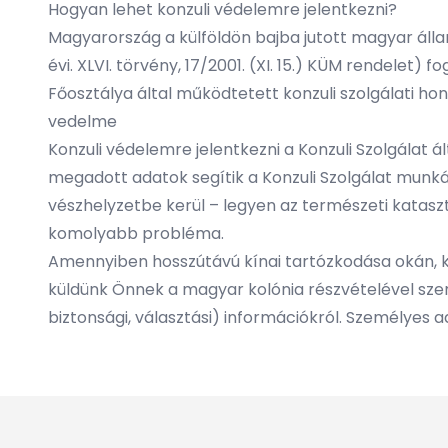
Hogyan lehet konzuli védelemre jelentkezni?
Magyarország a külföldön bajba jutott magyar álla
évi. XLVI. törvény, 17/2001. (XI. 15.) KÜM rendelet)
Főosztálya által működtetett konzuli szolgálati ho
vedelme
Konzuli védelemre jelentkezni a Konzuli Szolgálat á
megadott adatok segítik a Konzuli Szolgálat munkáj
vészhelyzetbe kerül – legyen az természeti kataszt
komolyabb probléma.
Amennyiben hosszútávú kínai tartózkodása okán, ko
küldünk Önnek a magyar kolónia részvételével szerve
biztonsági, választási) információkról. Személyes