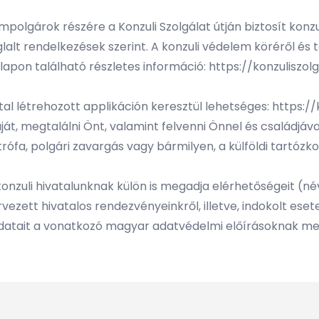
mpolgárok részére a Konzuli Szolgálat útján biztosít kon
 foglalt rendelkezések szerint. A konzuli védelem köréről é
nlapon található részletes információ:
https://konzuliszo
ltal létrehozott applikáción keresztül lehetséges:
https:/
át, megtalálni Önt, valamint felvenni Önnel és családjáv
rófa, polgári zavargás vagy bármilyen, a külföldi tartóz
nzuli hivatalunknak külön is megadja elérhetőségeit (név
zett hivatalos rendezvényeinkről, illetve, indokolt esete
 adatait a vonatkozó magyar adatvédelmi előírásoknak meg