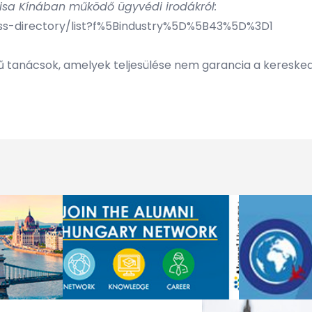
sa Kínában működő ügyvédi irodákról:
s-directory/list?f%5Bindustry%5D%5B43%5D%3D1
egű tanácsok, amelyek teljesülése nem garancia a keresked