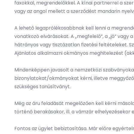
faxokkal, megrendelőkkel. A kínai partnerrel a szer
vagy az angol mellett a szerződést mandarin nyelven
A lehető legaprólékosabbnak kell lenni a megrendel
vonatkozó elvárásokat. A „megfelelő”, a „jó” vagy 
hátrányos vagy tisztázatlan fizetési feltételeket. S
Ajánlatos alkalmazni okmányos meghitelezést (akkre
Mindenképpen javasolt a nemzetközi szabványokat/
bizonylatokat/okmányokat kérni, illetve meggyőződj
szükséges tanúsítványt.
Még az áru feladását megelőzően kell kérni másola
történő berakásakor, ill. a vámzár elhelyezésekor 
Fontos az ügylet bebiztosítása. Már előre egyértel