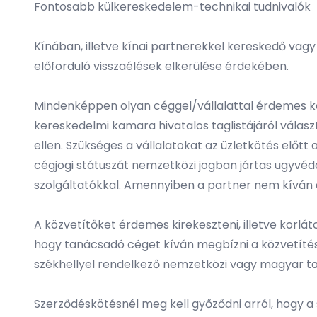
Fontosabb külkereskedelem-technikai tudnivalók
Kínában, illetve kínai partnerekkel kereskedő vagy
előforduló visszaélések elkerülése érdekében.
Mindenképpen olyan céggel/vállalattal érdemes ker
kereskedelmi kamara hivatalos taglistájáról választ
ellen. Szükséges a vállalatokat az üzletkötés előtt
cégjogi státuszát nemzetközi jogban jártas ügyvédde
szolgáltatókkal. Amennyiben a partner nem kíván a
A közvetítőket érdemes kirekeszteni, illetve korlát
hogy tanácsadó céget kíván megbízni a közvetítés
székhellyel rendelkező nemzetközi vagy magyar t
Szerződéskötésnél meg kell győződni arról, hogy a