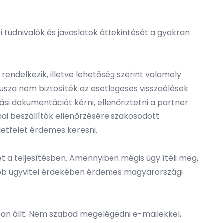
i tudnivalók és javaslatok áttekintését a gyakran
ndelkezik, illetve lehetőség szerint valamely
átusza nem biztosíték az esetlegeses visszaélések
tási dokumentációt kérni, ellenőriztetni a partner
ínai beszállítók ellenőrzésére szakosodott
letfelet érdemes keresni.
lét a teljesítésben. Amennyiben mégis úgy ítéli meg,
yebb ügyvitel érdekében érdemes magyarországi
kban állt. Nem szabad megelégedni e-mailekkel,