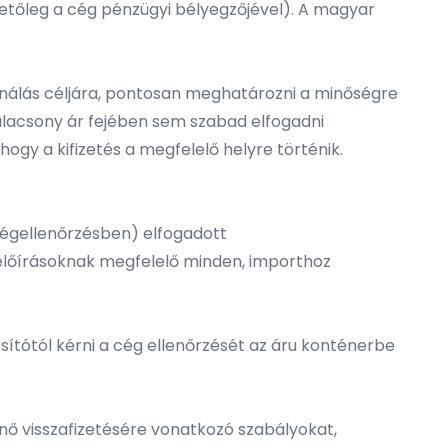
lehetőleg a cég pénzügyi bélyegzőjével). A magyar
asználás céljára, pontosan meghatározni a minőségre
 alacsony ár fejében sem szabad elfogadni
hogy a kifizetés a megfelelő helyre történik.
ségellenőrzésben) elfogadott
z előírásoknak megfelelő minden, importhoz
sítótól kérni a cég ellenőrzését az áru konténerbe
énő visszafizetésére vonatkozó szabályokat,