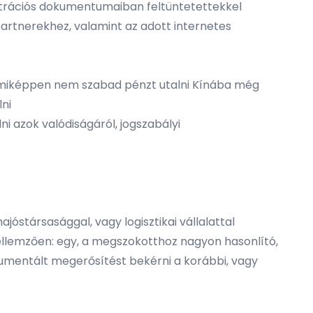
sztrációs dokumentumaiban feltüntetettekkel
 partnerekhez, valamint az adott internetes
emmiképpen nem szabad pénzt utalni Kínába még
ni
i azok valódiságáról, jogszabályi
jóstársasággal, vagy logisztikai vállalattal
ellemzően: egy, a megszokotthoz nagyon hasonlító,
kumentált megerősítést bekérni a korábbi, vagy