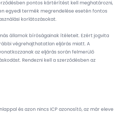
zerződésben pontos kártérítést kell meghatározni,
nösen egyedi termék megrendelése esetén fontos
használási korlátozásokat.
más államok bíróságainak ítéleteit. Ezért jogvita
rábbi végrehajthatatlan eljárás miatt. A
vonatkozzanak az eljárás során felmerülő
áskodást. Rendezni kell a szerződésben az
onlappal és azon nincs ICP azonosító, az már eleve