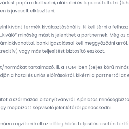
ződést papírra kell vetni, aláíratni és lepecsételtetni (
 is javasolt elkészíteni.
ni kívánt termék kiválasztásánál is. Ki kell térni a felh
a „kiváló” minőség mást is jelenthet a partnernek. Még az
zámlakivonattal, banki igazolással kell meggyőződni arról, 
ditív) vagy más teljesítést biztosító eszközt.
normákat tartalmazó, ill. a TQM-ben (teljes körű minő
ön a hazai és uniós előírásokról, kikérni a partnertől a
tot a származási bizonyítványról. Ajánlatos minőségbizto
egy megbízott képviselő jelenlétéről gondoskodni.
műen rögzíteni kell az előleg hibás teljesítés esetén tört