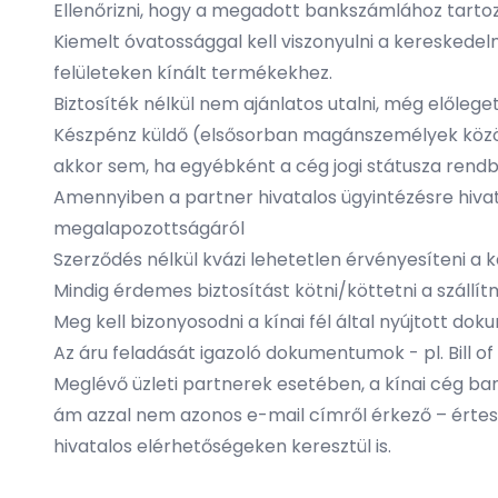
Ellenőrizni, hogy a megadott bankszámlához tarto
Kiemelt óvatossággal kell viszonyulni a kereskedel
felületeken kínált termékekhez.
Biztosíték nélkül nem ajánlatos utalni, még előleg
Készpénz küldő (elsősorban magánszemélyek közöt
akkor sem, ha egyébként a cég jogi státusza rend
Amennyiben a partner hivatalos ügyintézésre hivatk
megalapozottságáról
Szerződés nélkül kvázi lehetetlen érvényesíteni a k
Mindig érdemes biztosítást kötni/köttetni a szállí
Meg kell bizonyosodni a kínai fél által nyújtott d
Az áru feladását igazoló dokumentumok - pl. Bill of 
Meglévő üzleti partnerek esetében, a kínai cég b
ám azzal nem azonos e-mail címről érkező – értesí
hivatalos elérhetőségeken keresztül is.