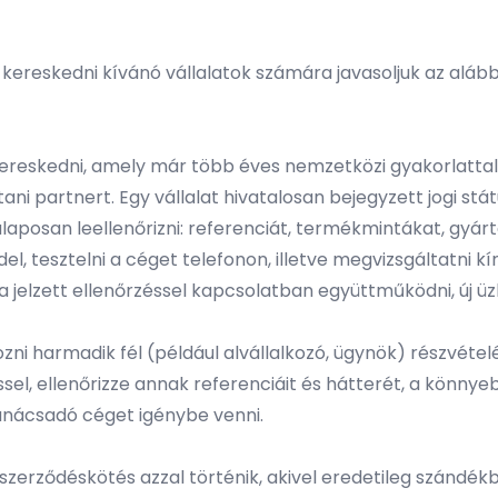
 kereskedni kívánó vállalatok számára javasoljuk az alább
eskedni, amely már több éves nemzetközi gyakorlattal re
ani partnert. Egy vállalat hivatalosan bejegyzett jogi st
 alaposan leellenőrizni: referenciát, termékmintákat, gyár
l, tesztelni a céget telefonon, illetve megvizsgáltatni k
 jelzett ellenőrzéssel kapcsolatban együttműködni, új üz
ozni harmadik fél (például alvállalkozó, ügynök) részvéte
sel, ellenőrizze annak referenciáit és hátterét, a könn
anácsadó céget igénybe venni.
 szerződéskötés azzal történik, akivel eredetileg szándé