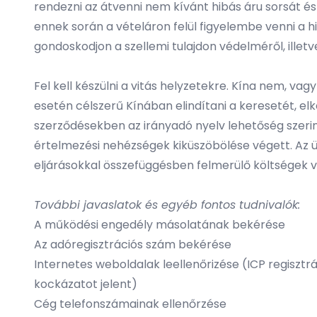
rendezni az átvenni nem kívánt hibás áru sorsát é
ennek során a vételáron felül figyelembe venni a 
gondoskodjon a szellemi tulajdon védelméről, illetve
Fel kell készülni a vitás helyzetekre. Kína nem, vag
esetén célszerű Kínában elindítani a keresetét, el
szerződésekben az irányadó nyelv lehetőség szerin
értelmezési nehézségek kiküszöbölése végett. Az üg
eljárásokkal összefüggésben felmerülő költségek v
További javaslatok és egyéb fontos tudnivalók:
A működési engedély másolatának bekérése
Az adóregisztrációs szám bekérése
Internetes weboldalak leellenőrizése (ICP regisztr
kockázatot jelent)
Cég telefonszámainak ellenőrzése