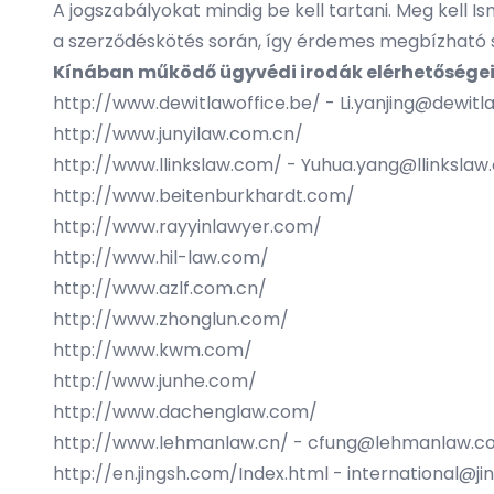
A jogszabályokat mindig be kell tartani. Meg kell I
a szerződéskötés során, így érdemes megbízható sz
Kínában működő ügyvédi irodák elérhetőségei
http://www.dewitlawoffice.be/
-
Li.yanjing@dewitl
http://www.junyilaw.com.cn/
http://www.llinkslaw.com/
-
Yuhua.yang@llinkslaw
http://www.beitenburkhardt.com/
http://www.rayyinlawyer.com/
http://www.hil-law.com/
http://www.azlf.com.cn/
http://www.zhonglun.com/
http://www.kwm.com/
http://www.junhe.com/
http://www.dachenglaw.com/
http://www.lehmanlaw.cn/
-
cfung@lehmanlaw.c
http://en.jingsh.com/Index.html
-
international@j