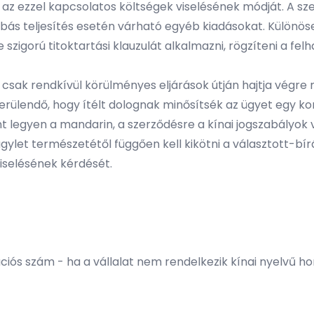
s az ezzel kapcsolatos költségek viselésének módját. A s
hibás teljesítés esetén várható egyéb kiadásokat. Külö
 szigorú titoktartási klauzulát alkalmazni, rögzíteni a fel
y csak rendkívül körülményes eljárások útján hajtja végre 
kerülendő, hogy ítélt dolognak minősítsék az ügyet egy ko
t legyen a mandarin, a szerződésre a kínai jogszabályok 
ylet természetétől függően kell kikötni a választott-bír
iselésének kérdését.
ációs szám - ha a vállalat nem rendelkezik kínai nyelvű h