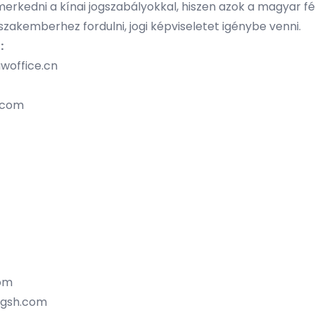
smerkedni a kínai jogszabályokkal, hiszen azok a magyar fé
akemberhez fordulni, jogi képviseletet igénybe venni.
:
awoffice.cn
.com
om
ingsh.com