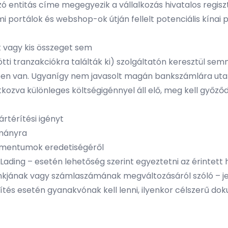
zó entitás címe megegyezik a vállalkozás hivatalos regi
mi portálok és webshop-ok útján fellelt potenciális kínai
et vagy kis összeget sem
ti tranzakciókra találták ki) szolgáltatón keresztül s
ben van. Ugyanígy nem javasolt magán bankszámlára utal
ozva különleges költségigénnyel áll elő, meg kell győződn
ártérítési igényt
tmányra
okumentumok eredetiségéről
Lading – esetén lehetőség szerint egyeztetni az érintett ha
ankjának vagy számlaszámának megváltozásáról szóló – j
tés esetén gyanakvónak kell lenni, ilyenkor célszerű do