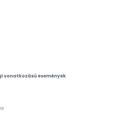
ági vonatkozású események
ml