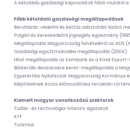
A kétoldalú gazdasági kapcsolatok főbb mutatói a S
Főbb kétoldalú gazdasági megállapodások
Beruházás-védelmi és kettős adóztatást kizáró me
Polgári és kereskedelmi jogsegély egyezmény (199
Megállapodás Magyarország felvételéről az ADS (
Gazdasági együttműködési megállapodás (2004)
Hitel megállapodás az Eximbank és a Kínai Export-
Bilaterális devizacsere keret-megállapodás a Magy
Egyetértési Nyilatkozat Magyarország Kormánya és
kiépítésének közös előmozdítása területén törté
Kiemelt magyar vonatkozású szektorok
Tudás- és technológia-intenzív ágazatok
K+F
Turizmus