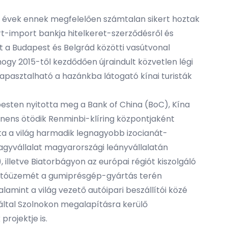
bi évek ennek megfelelően számtalan sikert hoztak
t-import bankja hitelkeret-szerződésről és
t a Budapest és Belgrád közötti vasútvonal
ogy 2015-től kezdődően újraindult közvetlen légi
pasztalható a hazánkba látogató kínai turisták
sten nyitotta meg a Bank of China (BoC), Kína
inens ötödik Renminbi-klíring központjaként
zta a világ harmadik legnagyobb izocianát-
agyvállalat magyarországi leányvállalatán
lletve Biatorbágyon az európai régiót kiszolgáló
yártóüzemét a gumiprésgép-gyártás terén
amint a világ vezető autóipari beszállítói közé
ltal Szolnokon megalapításra kerülő
rojektje is.