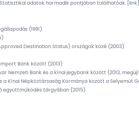
tatisztikai adatok harmadik pontjában találhatóak. [link
gállapodás (1991)
5)
Approved Destination Status) országok közé (2003)
Import Bank között (2013)
ar Nemzeti Bank és a kínai jegybank között (2013, megújí
 a Kínai Népköztársaság Kormánya között a Selyemút Gaz
nő együttműködés tárgyában (2015)