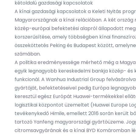
kétoldalú gazdasági kapcsolatok
A kínai gazdasági kapcsolatok a Keleti Nyitás pro
Magyarországnak a kínai relációban. A két ország
közép-európai befektetési alapról állapodott meg. 
korszerűsítése, amely többségben kínai finanszíroz
összeköttetés Peking és Budapest között, amelyne
számában.
A politika eredményessége mérhető még a Magyaror
egyik legnagyobb kereskedelmi bankja közép- és ke
funkcionál. A Wanhua Industrial Group felvásárolv
gyártóját, befektetéseivel pedig Európa legnagyo
keresztül egész Európát Huawei-termékekkel ellátó
logisztikai központot üzemeltet (Huawei Europe L
tevékenykedő Himile, emellett 2016 során került bő
tartozó Yanfeng magyarországi gyártóüzeme. Jogg
citromsavgyárának és a kínai BYD Komáromban létr