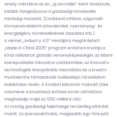
amely mértékre az ún. „új normális”-ként hivatkozik,
inkább hangsúlyozva a gazdasági növekedés
minőségi mutatóit. (Csökkenő infláció, szigorodó
környezetvédelmi sztenderdek, nyersanyag- és
energiaigény növekedésének lassulása stb.)
A német „Industry 4.0” mintájára meghirdetett
„Made in China 2025” program erősíteni kívánja a
kínai vállalatok globális versenyképességét az állami
szerepvállalás fokozatos csökkentése, az innovatív
technológiák kiterjedtebb használata és a kreatív
munkaerőre támaszkodó tudásalapú társadalom
kialakítása révén. A Kínából kiáramló működő tőke
volumene a következő évtized során várhatóan
meghaladja majd az 1250 milliárd USD.
Az ország gazdasági fejlettsége területileg eltérést
mutat. Az iparosodottabb, magasabb egy főre jutó