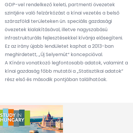
GDP-vel rendelkező keleti, partmenti övezetek
szintjére való felzárkózást a kínai vezetés a belső
szárazföldi területeken ún. speciális gazdasági
övezetek kialakításával, illetve nagyszabású
infrastrukturális fejlesztésekkel kívánja elősegíteni.
Ez az irány újabb lendületet kaphat a 2013-ban
meghirdetett, „Új Selyemút“ koncepcióval.
A Kínára vonatkozó legfontosabb adatok, valamint a
kínai gazdaság főbb mutatói a
„Statisztikai adatok”
rész első és második pontjában találhatóak.