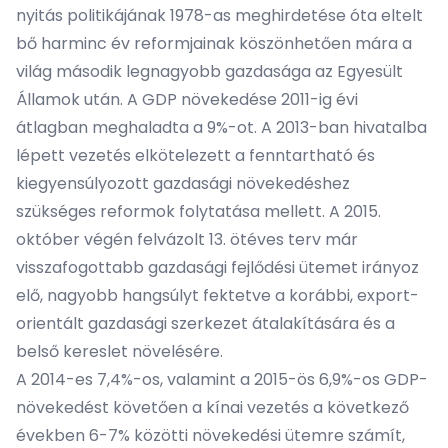
nyitás politikájának 1978-as meghirdetése óta eltelt
bő harminc év reformjainak köszönhetően mára a
világ második legnagyobb gazdasága az Egyesült
Államok után. A GDP növekedése 2011-ig évi
átlagban meghaladta a 9%-ot. A 2013-ban hivatalba
lépett vezetés elkötelezett a fenntartható és
kiegyensúlyozott gazdasági növekedéshez
szükséges reformok folytatása mellett. A 2015.
október végén felvázolt 13. ötéves terv már
visszafogottabb gazdasági fejlődési ütemet irányoz
elő, nagyobb hangsúlyt fektetve a korábbi, export-
orientált gazdasági szerkezet átalakítására és a
belső kereslet növelésére.
A 2014-es 7,4%-os, valamint a 2015-ös 6,9%-os GDP-
növekedést követően a kínai vezetés a következő
években 6-7% közötti növekedési ütemre számít,