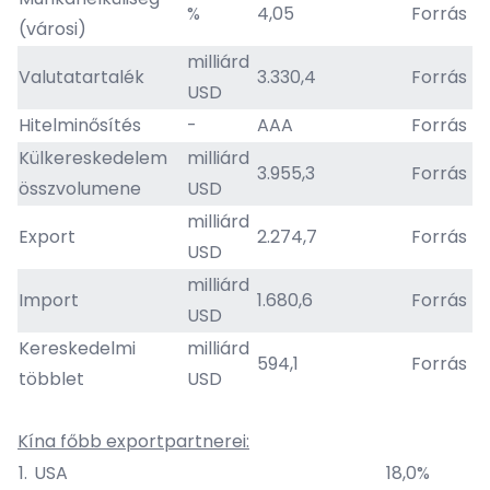
%
4,05
Forrás
(városi)
milliárd
Valutatartalék
3.330,4
Forrás
USD
Hitelminősítés
-
AAA
Forrás
Külkereskedelem
milliárd
3.955,3
Forrás
összvolumene
USD
milliárd
Export
2.274,7
Forrás
USD
milliárd
Import
1.680,6
Forrás
USD
Kereskedelmi
milliárd
594,1
Forrás
többlet
USD
Kína főbb exportpartnerei:
1.
USA
18,0%