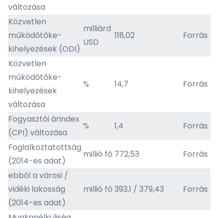
változása
Közvetlen
milliárd
működőtőke-
118,02
Forrás
USD
kihelyezések (ODI)
Közvetlen
működőtőke-
%
14,7
Forrás
kihelyezések
változása
Fogyasztói árindex
%
1,4
Forrás
(CPI) változása
Foglalkoztatottság
millió fő
772,53
Forrás
(2014-es adat)
ebből a városi /
vidéki lakosság
millió fő
393,1 / 379,43
Forrás
(2014-es adat)
Munkanélküliség