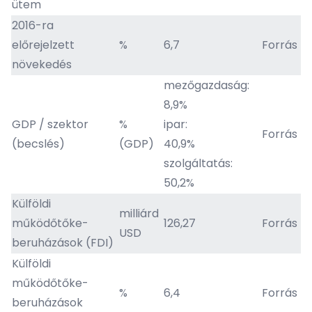
ütem
2016-ra
előrejelzett
%
6,7
Forrás
növekedés
mezőgazdaság:
8,9%
GDP / szektor
%
ipar:
Forrás
(becslés)
(GDP)
40,9%
szolgáltatás:
50,2%
Külföldi
milliárd
működőtőke-
126,27
Forrás
USD
beruházások (FDI)
Külföldi
működőtőke-
%
6,4
Forrás
beruházások