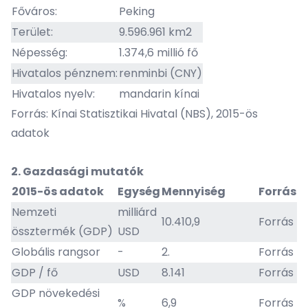
Főváros:
Peking
Terület:
9.596.961 km2
Népesség:
1.374,6 millió fő
Hivatalos pénznem:
renminbi (CNY)
Hivatalos nyelv:
mandarin kínai
Forrás: Kínai Statisztikai Hivatal (NBS), 2015-ös
adatok
2. Gazdasági mutatók
2015-ös adatok
Egység
Mennyiség
Forrás
Nemzeti
milliárd
10.410,9
Forrás
össztermék (GDP)
USD
Globális rangsor
-
2.
Forrás
GDP / fő
USD
8.141
Forrás
GDP növekedési
%
6,9
Forrás