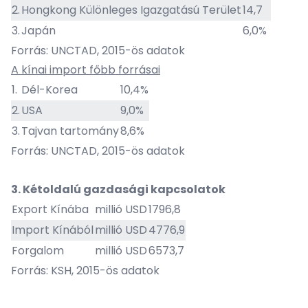
2.
Hongkong Különleges Igazgatású Terület
14,7
3.
Japán
6,0%
Forrás: UNCTAD, 2015-ös adatok
A kínai import főbb forrásai
1.
Dél-Korea
10,4%
2.
USA
9,0%
3.
Tajvan tartomány
8,6%
Forrás: UNCTAD, 2015-ös adatok
3. Kétoldalú gazdasági kapcsolatok
Export Kínába
millió USD
1796,8
Import Kínából
millió USD
4776,9
Forgalom
millió USD
6573,7
Forrás: KSH, 2015-ös adatok