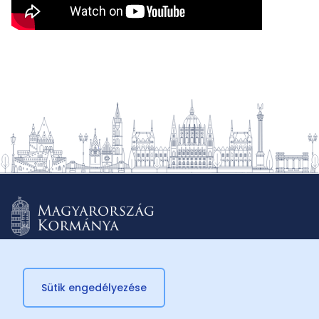
Sütik engedélyezése
© 2026 Külügyminisztérium