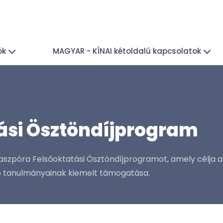
ók
MAGYAR - KÍNAI kétoldalú kapcsolatok
ási Ösztöndíjprogram
Diaszpóra Felsőoktatási Ösztöndíjprogramot, amely célja 
ó tanulmányainak kiemelt támogatása.