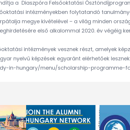
indítja a Diaszpóra Felsőoktatási Ösztöndíjprogra
elsőoktatási intézményekben folytatandó tanulmán
Kárpátalja megye kivételével – a világ minden or
eghirdetésére első alkalommal 2020. év végéig ker
ktatási intézmények vesznek részt, amelyek képz
r nyelvű képzések egyaránt elérhetőek lesznek. A
tudy-in-hungary/menu/scholarship-programme-fo