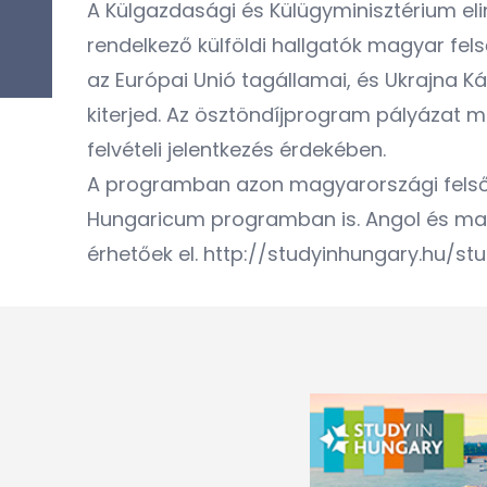
A Külgazdasági és Külügyminisztérium el
rendelkező külföldi hallgatók magyar f
az Európai Unió tagállamai, és Ukrajna 
kiterjed. Az ösztöndíjprogram pályázat m
felvételi jelentkezés érdekében.
A programban azon magyarországi felsőo
Hungaricum programban is. Angol és magya
érhetőek el.
http://studyinhungary.hu/s