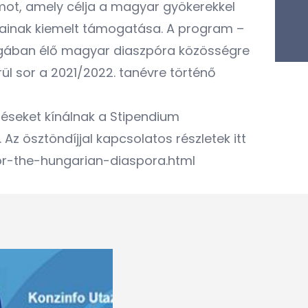
mot, amely célja a magyar gyökerekkel
yainak kiemelt támogatása. A program –
szágában élő magyar diaszpóra közösségre
ül sor a 2021/2022. tanévre történő
éseket kínálnak a Stipendium
z ösztöndíjjal kapcsolatos részletek itt
r-the-hungarian-diaspora.html