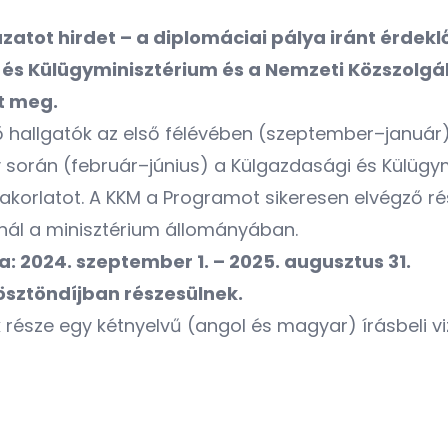
atot hirdet – a diplomáciai pálya iránt érde
és Külügyminisztérium és a Nemzeti Közszolgá
t meg.
ő hallgatók az első félévében (szeptember–január) 
 során (február–június) a Külgazdasági és Külügy
yakorlatot. A KKM a Programot sikeresen elvégző r
ínál a minisztérium állományában.
 2024. szeptember 1. – 2025. augusztus 31.
 ösztöndíjban részesülnek.
ek része egy kétnyelvű (angol és magyar) írásbeli 