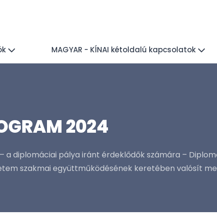
ók
MAGYAR - KÍNAI kétoldalú kapcsolatok
OGRAM 2024
– a diplomáciai pálya iránt érdeklődők számára – Diplo
yetem szakmai együttműködésének keretében valósít meg.