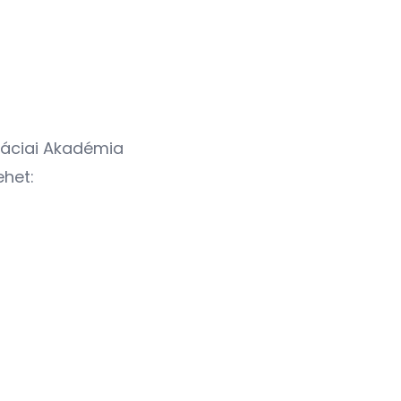
máciai Akadémia
ehet: