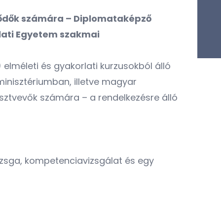
klődők számára – Diplomataképző
lati Egyetem szakmai
elméleti és gyakorlati kurzusokból álló
minisztériumban, illetve magyar
észtvevők számára – a rendelkezésre álló
vizsga, kompetenciavizsgálat és egy