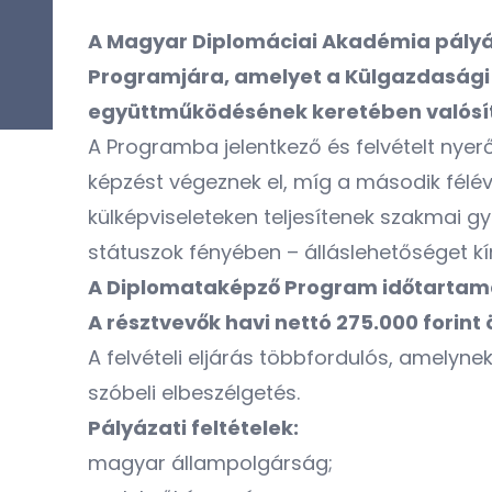
A Magyar Diplomáciai Akadémia pályáz
Programjára, amelyet a Külgazdasági 
együttműködésének keretében valósí
A Programba jelentkező és felvételt nyer
képzést végeznek el, míg a második félév
külképviseleteken teljesítenek szakmai g
státuszok fényében – álláslehetőséget k
A Diplomataképző Program időtartama:
A résztvevők havi nettó 275.000 forint
A felvételi eljárás többfordulós, amelyn
szóbeli elbeszélgetés.
Pályázati feltételek:
magyar állampolgárság;