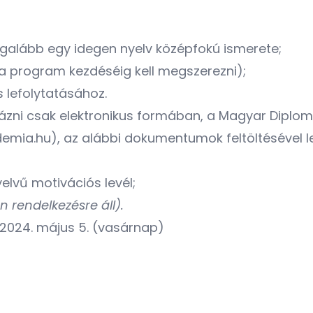
egalább egy idegen nyelv középfokú ismerete;
a program kezdéséig kell megszerezni);
 lefolytatásához.
ázni csak elektronikus formában, a Magyar Diplo
emia.hu)
, az alábbi dokumentumok feltöltésével l
lvű motivációs levél;
 rendelkezésre áll).
2024. május 5. (vasárnap)