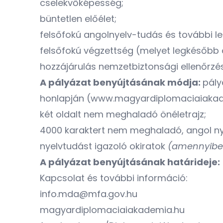
cselekvőképesség;
büntetlen előélet;
felsőfokú angolnyelv-tudás és további l
felsőfokú végzettség (melyet legkésőbb 
hozzájárulás nemzetbiztonsági ellenőrzés
A pályázat benyújtásának módja:
pály
honlapján
(www.magyardiplomaciaiakad
két oldalt nem meghaladó önéletrajz;
4000 karaktert nem meghaladó, angol nye
nyelvtudást igazoló okiratok
(amennyiben
A pályázat benyújtásának határideje:
Kapcsolat és további információ:
info.mda@mfa.gov.hu
magyardiplomaciaiakademia.hu