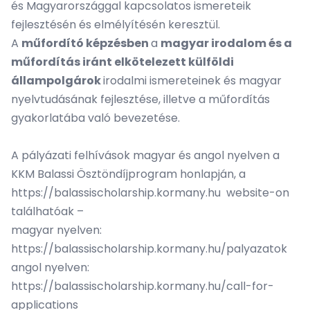
és Magyarországgal kapcsolatos ismereteik
fejlesztésén és elmélyítésén keresztül.
A
műfordító képzésben
a
magyar irodalom és a
műfordítás iránt elkötelezett külföldi
állampolgárok
irodalmi ismereteinek és magyar
nyelvtudásának fejlesztése, illetve a műfordítás
gyakorlatába való bevezetése.
A pályázati felhívások magyar és angol nyelven a
KKM Balassi Ösztöndíjprogram honlapján, a
https://balassischolarship.kormany.hu
website-on
találhatóak –
magyar nyelven:
https://balassischolarship.kormany.hu/palyazatok
angol nyelven:
https://balassischolarship.kormany.hu/call-for-
applications