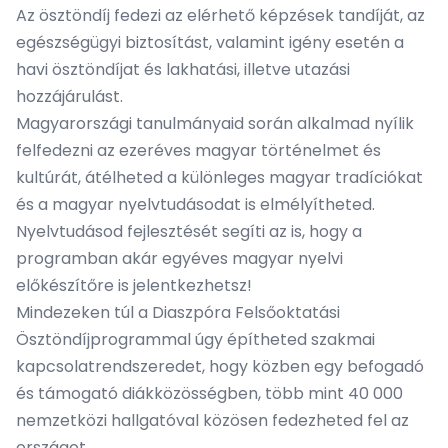
Az ösztöndíj fedezi az elérhető képzések tandíját, az
egészségügyi biztosítást, valamint igény esetén a
havi ösztöndíjat és lakhatási, illetve utazási
hozzájárulást.
Magyarországi tanulmányaid során alkalmad nyílik
felfedezni az ezeréves magyar történelmet és
kultúrát, átélheted a különleges magyar tradíciókat
és a magyar nyelvtudásodat is elmélyítheted.
Nyelvtudásod fejlesztését segíti az is, hogy a
programban akár egyéves magyar nyelvi
előkészítőre is jelentkezhetsz!
Mindezeken túl a Diaszpóra Felsőoktatási
Ösztöndíjprogrammal úgy építheted szakmai
kapcsolatrendszeredet, hogy közben egy befogadó
és támogató diákközösségben, több mint 40 000
nemzetközi hallgatóval közösen fedezheted fel az
országot.