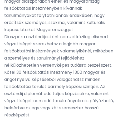
magyar diaszpórában élnek és magyarországi
felsőoktatási intézményben kívánnak
tanulmányokat folytatni annak érdekében, hogy
erősítsék személyes, szakmai, valamint kulturális
kapcsolataikat Magyarországgal.
Diaszpóra ösztöndíjasként nemzetközileg elismert
végzettséget szerezhetsz a legjobb magyar
felsőoktatási intézmények valamelyikénél, miközben
a személyes és tanulmányi fejlődéshez
nélkülözhetetlen versenyképes tudásra teszel szert.
Közel 30 felsőoktatási intézmény 1300 magyar és
angol nyelvű képzéséből válogathatsz minden
felsőoktatási terület bármely képzési szintjén. Az
ösztöndíj diplomát adó teljes képzésekre, valamint
végzettséget nem adó tanulmányokra is pályázható,
beleértve az egy vagy két szemeszter hosszú
részképzést.