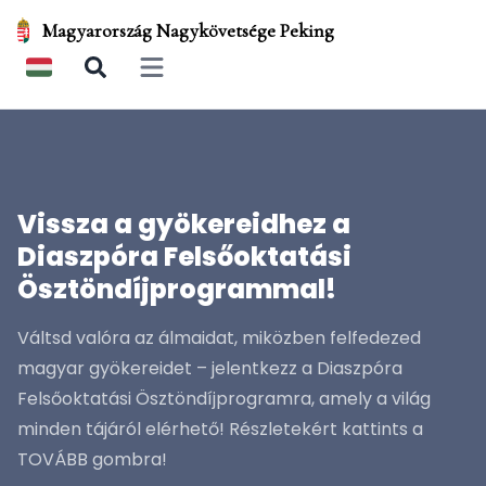
Magyarország Nagykövetsége Peking
Open main menu
Vissza a gyökereidhez a
Diaszpóra Felsőoktatási
Ösztöndíjprogrammal!
Váltsd valóra az álmaidat, miközben felfedezed
magyar gyökereidet – jelentkezz a Diaszpóra
Felsőoktatási Ösztöndíjprogramra, amely a világ
minden tájáról elérhető! Részletekért kattints a
TOVÁBB gombra!