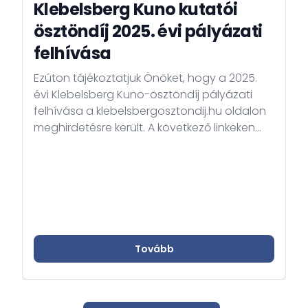
Klebelsberg Kuno kutatói
ösztöndíj 2025. évi pályázati
felhívása
Ezúton tájékoztatjuk Önöket, hogy a 2025.
évi Klebelsberg Kuno-ösztöndíj pályázati
felhívása a klebelsbergosztondij.hu oldalon
meghirdetésre került. A következő linkeken
találják a pályázati felhívás szövegét és a
pályázat részeként benyújtandó pályázati
adatlapot. A jelentkezés határideje: 2025.
február 28.
Tovább