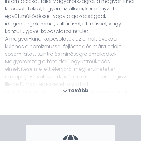
információkat talál Magyarországról, a magyar-kínai
kapcsolatokról, legyen az állami, kormányzati
együttműködéssel, vagy a gazdasággal,
idegenforgalommal, kultúrával, utazással, vagy
konzuli üggyel kapcsolatos terület.
A magyar-kínai kapcsolatok az elmúlt években
különös dinamizmussal fejlődtek, és mára eddig
sosem látott szintre és minőségre emelkedtek.
Magyarország a kétoldalú együttműködés
elmélyítése mellett élenjáró, megkerülhetetlen
szereplőjévé vált Kína közép-kelet-európai régióval,
illetve Európa egészével folytatott
Tovább
együttműködésének. Ezen eredményeknek magam
és a nagykövetség munkatársai is büszke
közreműködői vagyunk. Örömömre szolgál, hogy
ebben a kiemelkedő időszakban segíthetem
nagykövetként a magyar-kínai kapcsolatok építését.
Magyarország szerepének megerősödésével az
országunk és a magyar-kínai kapcsolatok iránti