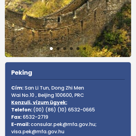
Sidebar
Peking
Cím:
San Li Tun, Dong Zhi Men
Wai No.10 , Beijing 100600, PRC
Konzuli, vízum ügyek:
Telefon:
(00) (86) (10) 6532-0665
Fax:
6532-2719
E-mail:
consular.pek@mfa.gov.hu;
visa.pek@mfa.gov.hu