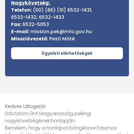
Nagykövetség:
Telefon:
(00) (86) (10) 6532-1431,
6532-1432, 6532-1433
Fax:
6532-5053
E-mail:
mission.pek@mfa.gov.hu
Misszióvezető:
Pesti Máté
Ügyeleti elérhetőségek
Kedves Látogató!
Üdvözlöm Önt Magyarország pekingi
nagykövetségének honlapján.
Remélem, hogy a honlapot böngészve hasznos