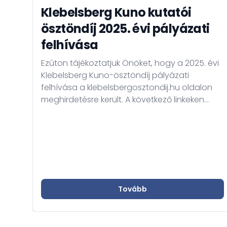
Klebelsberg Kuno kutatói
ösztöndíj 2025. évi pályázati
felhívása
Ezúton tájékoztatjuk Önöket, hogy a 2025. évi
Klebelsberg Kuno-ösztöndíj pályázati
felhívása a klebelsbergosztondij.hu oldalon
meghirdetésre került. A következő linkeken
találják a pályázati felhívás szövegét és a
pályázat részeként benyújtandó pályázati
adatlapot. A jelentkezés határideje: 2025.
február 28.
Tovább