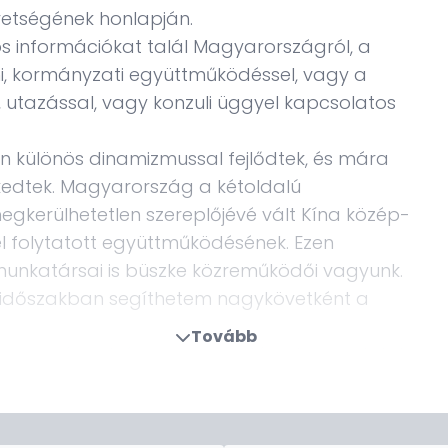
etségének honlapján.
 információkat talál Magyarországról, a
i, kormányzati együttműködéssel, vagy a
utazással, vagy konzuli üggyel kapcsolatos
n különös dinamizmussal fejlődtek, és mára
kedtek. Magyarország a kétoldalú
egkerülhetetlen szereplőjévé vált Kína közép-
el folytatott együttműködésének. Ezen
katársai is büszke közreműködői vagyunk.
 időszakban segíthetem nagykövetként a
Tovább
z országunk és a magyar-kínai kapcsolatok
osabbá válik a megfelelő tájékoztatás, melyben
ogy mind a magyar állampolgároknak, mind a