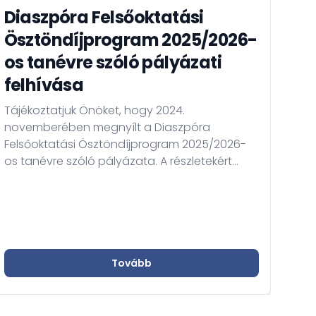
Diaszpóra Felsőoktatási
Ma
Ösztöndíjprogram 2025/2026-
Le
os tanévre szóló pályázati
A M
felhívása
alk
Pro
Tájékoztatjuk Önöket, hogy 2024.
öszt
novemberében megnyílt a Diaszpóra
kuta
Felsőoktatási Ösztöndíjprogram 2025/2026-
külp
os tanévre szóló pályázata. A részletekért
rés
kérjük kattintson a "TOVÁBB" gombra.
Tovább