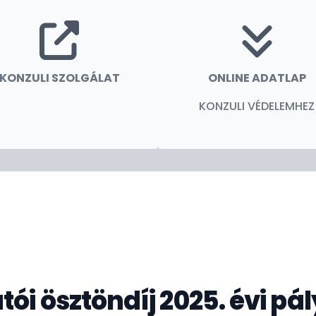
e legyünk a tájékozódásban, felmerült
KONZULI SZOLGÁLAT
ONLINE ADATLAP
KONZULI VÉDELEMHEZ
ói ösztöndíj 2025. évi pál