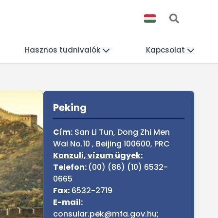
Hasznos tudnivalók
Kapcsolat
Sidebar
Peking
Cím:
San Li Tun, Dong Zhi Men
Wai No.10 , Beijing 100600, PRC
Konzuli, vízum ügyek:
Telefon:
(00) (86) (10) 6532-
0665
Fax:
6532-2719
E-mail:
consular.pek@mfa.gov.hu;