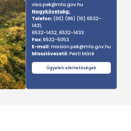
visa.pek@mfa.gov.hu
Nagykövetség:
Telefon:
(00) (86) (10) 6532-
1431,
6532-1432, 6532-1433
Fax:
6532-5053
E-mail:
mission.pek@mfa.gov.hu
Misszióvezető:
Pesti Máté
Ügyeleti elérhetőségek