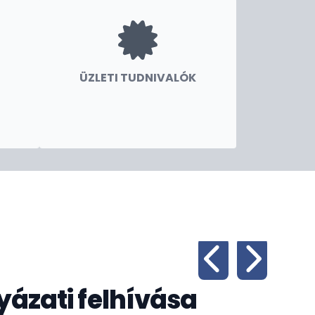
ÜZLETI TUDNIVALÓK
yázati felhívása
Di