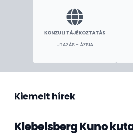
hazánk iránt érdeklődőknek valódi segítségér
kérdéseik megválaszolásában.
KONZULI TÁJÉKOZTATÁS
Pesti Máté
nagykövet
UTAZÁS - ÁZSIA
Kiemelt hírek
Klebelsberg Kuno kutat