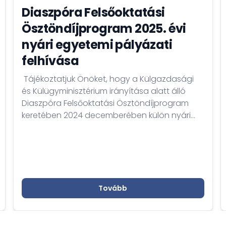
Diaszpóra Felsőoktatási
Ösztöndíjprogram 2025. évi
nyári egyetemi pályázati
felhívása
​ Tájékoztatjuk Önöket, hogy a Külgazdasági
és Külügyminisztérium irányítása alatt álló
Diaszpóra Felsőoktatási Ösztöndíjprogram
keretében 2024 decemberében külön nyári
egyetemi pályázati lehetőség is
meghirdetésre került a program honlapján
(www.diasporascholarship.hu). A Diaszpóra
Felsőoktatási Ösztöndíjprogram Nyári
Egyetem pályázati időszaka 2025. február 28-
án zárul.
Tovább