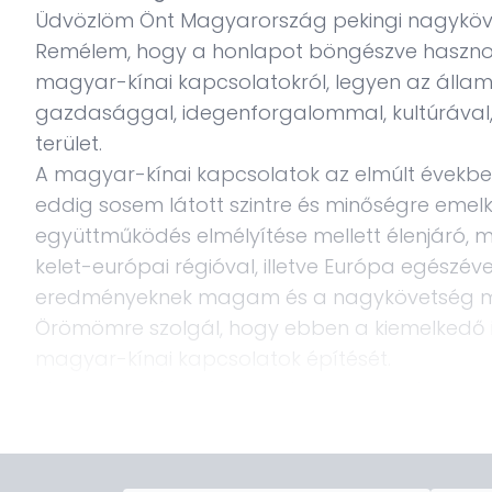
Üdvözlöm Önt Magyarország pekingi nagyköv
Remélem, hogy a honlapot böngészve hasznos
magyar-kínai kapcsolatokról, legyen az állam
gazdasággal, idegenforgalommal, kultúrával, 
terület.
A magyar-kínai kapcsolatok az elmúlt évekbe
eddig sosem látott szintre és minőségre emel
együttműködés elmélyítése mellett élenjáró, m
kelet-európai régióval, illetve Európa egészév
eredményeknek magam és a nagykövetség mun
Örömömre szolgál, hogy ebben a kiemelkedő
magyar-kínai kapcsolatok építését.
Magyarország szerepének megerősödésével a
iránti érdeklődés is egyre növekszik, így font
honlapunk is nélkülözhetetlen szerepet játszik.
A honlap elkészítésekor arra törekedtünk, h