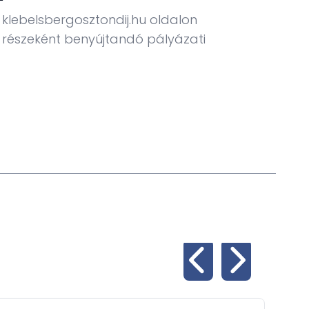
pá
 klebelsbergosztondij.hu oldalon
at részeként benyújtandó pályázati
​ Táj
keret
(www.
To